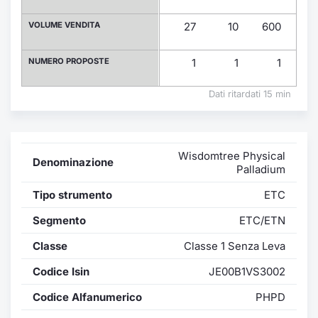
Formaz
Specific
VOLUME VENDITA
27
10
600
12
Statisti
Avvisi
NUMERO PROPOSTE
1
1
1
Market
Dati ritardati 15 min
KID
Wisdomtree Physical
Denominazione
Palladium
Tipo strumento
ETC
Segmento
ETC/ETN
Classe
Classe 1 Senza Leva
Codice Isin
JE00B1VS3002
Codice Alfanumerico
PHPD