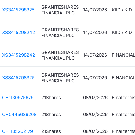
Formaz
GRANITESHARES
XS3415298325
14/07/2026
KIID / KID
Specific
FINANCIAL PLC
Statisti
Avvisi
GRANITESHARES
XS3415298242
14/07/2026
KIID / KID
FINANCIAL PLC
Market
GRANITESHARES
XS3415298242
14/07/2026
FINANCIA
KID
FINANCIAL PLC
GRANITESHARES
XS3415298325
14/07/2026
FINANCIA
FINANCIAL PLC
CH1130675676
21Shares
08/07/2026
Final term
CH0445689208
21Shares
08/07/2026
Final term
CH1135202179
21Shares
08/07/2026
Final term