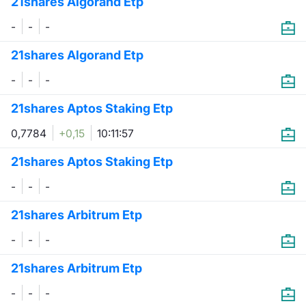
21shares Algorand Etp
Formaz
Specific
-
-
-
Statisti
21shares Algorand Etp
Avvisi
-
-
-
Market
21shares Aptos Staking Etp
KID
0,7784
+0,15
10:11:57
21shares Aptos Staking Etp
-
-
-
21shares Arbitrum Etp
-
-
-
21shares Arbitrum Etp
-
-
-