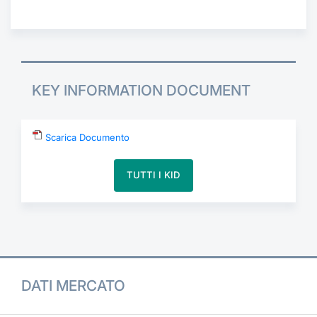
Formaz
Specifiche contrattuali
Statisti
Avvisi
KEY INFORMATION DOCUMENT
Market Maker
KID
Scarica Documento
TUTTI I KID
DATI MERCATO