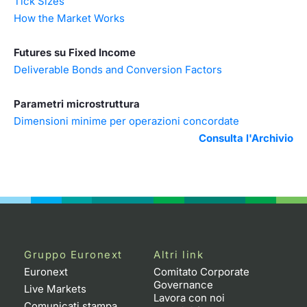
Tick Sizes
How the Market Works
Futures su Fixed Income
Deliverable Bonds and Conversion Factors
Parametri microstruttura
Dimensioni minime per operazioni concordate
Consulta l'Archivio
Gruppo Euronext
Altri link
Euronext
Comitato Corporate
Governance
Live Markets
Lavora con noi
Comunicati stampa