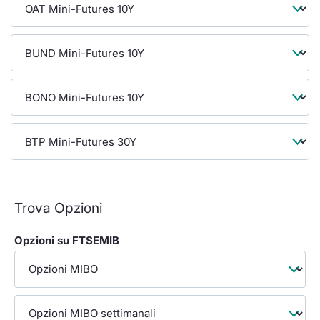
Formaz
Specifiche contrattuali
Statisti
Avvisi
Market Maker
KID
Trova Opzioni
Opzioni su FTSEMIB