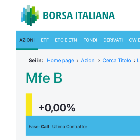
AZIONI
ETF
ETC E ETN
FONDI
DERIVATI
CW E
Sei in:
Home page
›
Azioni
›
Cerca Titolo
›
L
Mfe B
+0,00%
Fase:
Call
Ultimo Contratto: