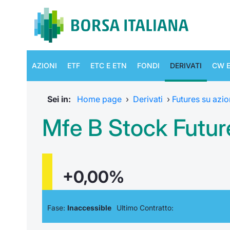
AZIONI
ETF
ETC E ETN
FONDI
DERIVATI
CW E
Sei in:
Home page
›
Derivati
›
Futures su azion
Mfe B Stock Futu
+0,00%
Fase:
Inaccessible
Ultimo Contratto: