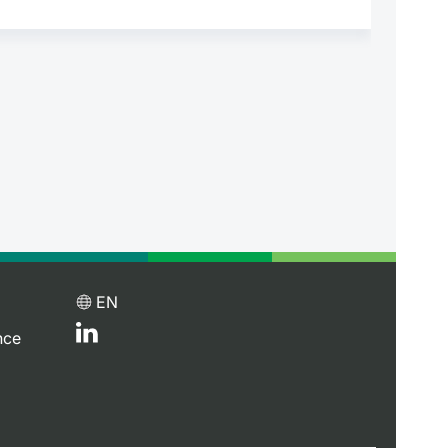
EN
nce