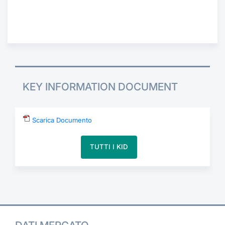
Formaz
Specifiche contrattuali
Statisti
Avvisi
Market Maker
KEY INFORMATION DOCUMENT
KID
Scarica Documento
TUTTI I KID