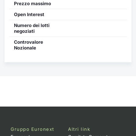
Formaz
Prezzo massimo
Specifiche contrattuali
Open Interest
Statisti
Avvisi
Numero dei lotti
negoziati
Market Maker
Controvalore
Nozionale
KID
Gruppo Euronext
Altri link