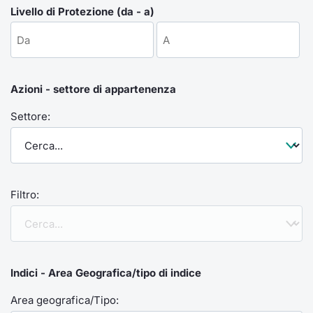
Formaz
Livello di Protezione (da - a)
Specific
Statisti
Avvisi
Azioni - settore di appartenenza
Market
Settore:
KID
Filtro:
Indici - Area Geografica/tipo di indice
Area geografica/Tipo: