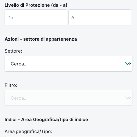
Formaz
Livello di Protezione (da - a)
Specific
Statisti
Avvisi
Azioni - settore di appartenenza
Market
Settore:
KID
Filtro:
Indici - Area Geografica/tipo di indice
Area geografica/Tipo: