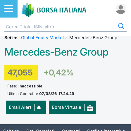
Azioni
AZIONI
CERCA TITOLO
IND
DO
MIF
ETF
ETC
FON
DER
CW 
OBB
FIN
NOT
CHI
Sei in:
Home
Listino A-Z
ETF
Global Equity Market
›
Mercedes-Benz Group
FTSE Al
Docume
Tick tab
Home
Home
Home
Home
Home
Home
Home
Home
Home
Mercedes-Benz Group
Cerca Titolo
EuroTLX
ETC e ETN
FTSE M
Calenda
Tutti gli
Tutti gl
Mercato
Futures
Strumen
Tutti gl
Accesso 
Formazi
Borsa It
Euronext Growth Milan
Quotarsi in Borsa Italiana
Fondi
FTSE It
Studi
Euronex
Per inte
Fondi ap
Futures 
Strumen
MOT
Investim
Glossar
Ufficio
47,055
+0,42%
Global Equity Market
Distribuzione diretta
Derivati
FTSE Ita
Internal
Per inte
RFQ
Fondi ch
MiniFut
Modello
Euronex
Sustain
Comunic
Calenda
Fase:
Inaccessible
investi
Ultimo Contratto:
07/08/26 17.24.29
Trading After Hours
Mercati
CW e Certificati
FTSE Ita
Market 
RFQ
Market 
MicroFu
Quotazi
EuroTL
ESGenera
Avvisi d
Servizi 
Fondi c
Email Alert
Borsa Virtuale
Share selector
Indici
Obbligazioni
FTSE Ita
Market 
Statisti
Futures
Statisti
Green e
Eventi
Radioco
Storia d
Rialzi e ribassi
Finanza Sostenibile
MIB ES
Statisti
Per emit
Futures 
Market 
Come qu
Regolam
Telebor
Palazzo