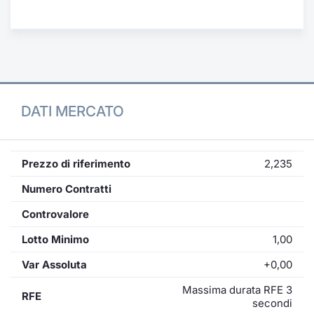
Formaz
Specific
Statisti
Avvisi
Market
DATI MERCATO
KID
Prezzo di riferimento
2,235
Numero Contratti
Controvalore
Lotto Minimo
1,00
Var Assoluta
+0,00
Massima durata RFE 3
RFE
secondi