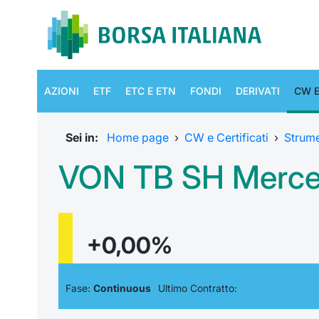
AZIONI
ETF
ETC E ETN
FONDI
DERIVATI
CW E
Sei in:
Home page
›
CW e Certificati
›
Strum
VON TB SH Merced
+0,00%
Fase:
Continuous
Ultimo Contratto: