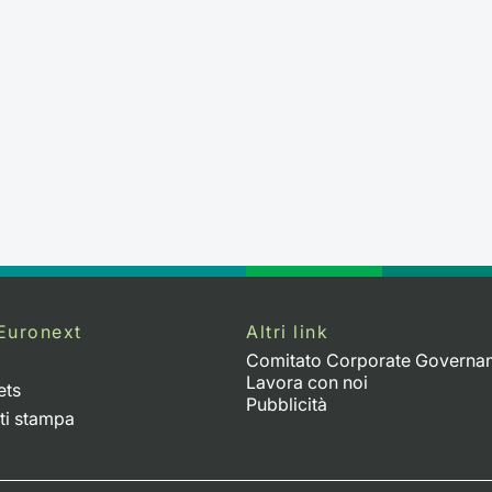
Euronext
Altri link
Comitato Corporate Governa
Lavora con noi
ets
Pubblicità
ti stampa