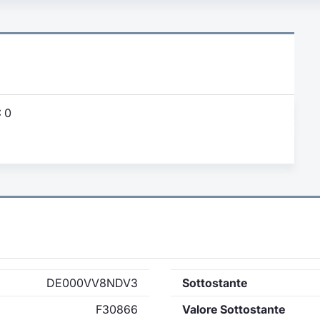
:
0
DE000VV8NDV3
Sottostante
F30866
Valore Sottostante