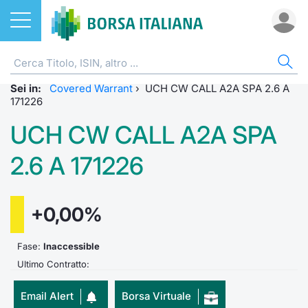
Azioni
CW E CERTIFICATI
AZI
ETF
ETC
FON
DER
MO
QU
STA
OBB
FIN
NOT
CHI
Sei in:
ETF
Home
Covered Warrant
›
UCH CW CALL A2A SPA 2.6 A
Home
Home
Home
Home
Home
Bid Only
Requisit
Statisti
Home
Home
Home
Home
171226
ETC e ETN
Strumenti SeDeX
Cerca Ti
Tutti gli
Tutti gl
Mercato
Futures
Requisit
Scambi 
Tutti gl
Accesso 
Formazi
Borsa It
UCH CW CALL A2A SPA
Fondi
Strumenti EuroTLX
Quotarsi
Euronex
Per inte
Fondi ap
Futures 
MOT
Investim
Glossar
Ufficio
2.6 A 171226
Derivati
Modello di mercato
Distribu
Per inte
RFQ
Fondi ch
MiniFut
Euronex
Sustain
Comunic
Calenda
investi
+0,00%
CW e Certificati
Quotazione
Mercati
RFQ
Market 
MicroFu
EuroTL
ESGenera
Avvisi d
Servizi 
Fondi c
Fase:
Inaccessible
Statistiche e scambi
Obbligazioni
Indici
Market 
Statisti
Futures
Green e
Eventi
Radioco
Storia d
Ultimo Contratto:
Market Maker Mifid 2
Finanza Sostenibile
Rialzi e 
Statisti
Per emit
Futures 
Come qu
Regolam
Telebor
Palazzo
Email Alert
Borsa Virtuale