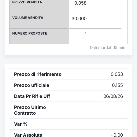
Formaz
PREZZO VENDITA
0,058
Specific
Statisti
VOLUME VENDITA
30.000
Avvisi
NUMERO PROPOSTE
1
Market
Dati ritardati 15 min
KID
Prezzo di riferimento
0,053
Prezzo ufficiale
0,155
Data Pr Rif e Uff
06/08/26
Prezzo Ultimo
Contratto
Var %
Var Assoluta
+0,00