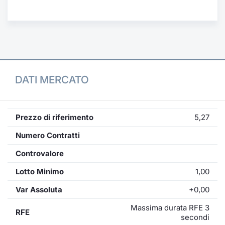
Formaz
Specific
Statisti
Avvisi
Market
DATI MERCATO
KID
Prezzo di riferimento
5,27
Numero Contratti
Controvalore
Lotto Minimo
1,00
Var Assoluta
+0,00
Massima durata RFE 3
RFE
secondi