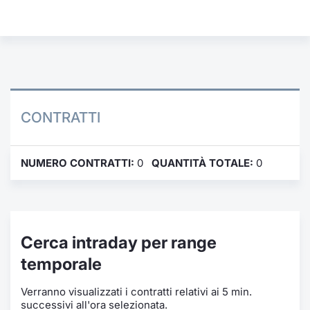
Formaz
Specific
Statisti
Avvisi
Market
CONTRATTI
KID
NUMERO CONTRATTI:
0
QUANTITÀ TOTALE:
0
Cerca intraday per range
temporale
Verranno visualizzati i contratti relativi ai 5 min.
successivi all'ora selezionata.