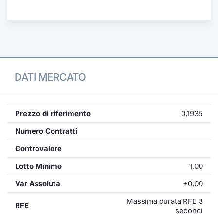
Formaz
Specific
Statisti
Avvisi
Market
DATI MERCATO
KID
Prezzo di riferimento
0,1935
Numero Contratti
Controvalore
Lotto Minimo
1,00
Var Assoluta
+0,00
Massima durata RFE 3
RFE
secondi