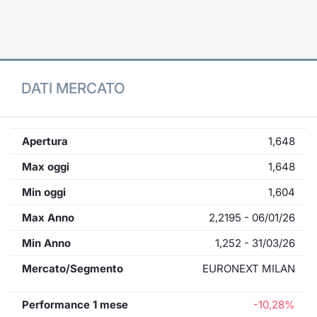
Formaz
Specific
Statisti
Avvisi
DATI MERCATO
Market
KID
Apertura
1,648
Max oggi
1,648
Min oggi
1,604
Max Anno
2,2195 - 06/01/26
Min Anno
1,252 - 31/03/26
Mercato/Segmento
EURONEXT MILAN
Performance 1 mese
-10,28%