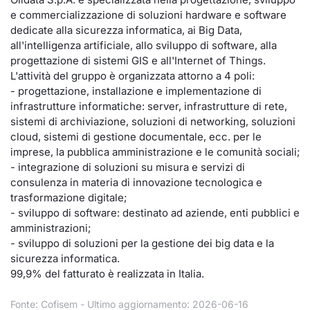
e commercializzazione di soluzioni hardware e software
Documenti
Notizie e Formazione
Settoria
Per emit
Docume
Dividen
Emittent
KID/PRI
Notizie
Servizi 
dedicate alla sicurezza informatica, ai Big Data,
all'intelligenza artificiale, allo sviluppo di software, alla
Listed Brands
Chi siamo
Docume
Formazi
BTP Min
Formaz
Listing
Statisti
Dati di
progettazione di sistemi GIS e all'Internet of Things.
Milan
L'attività del gruppo è organizzata attorno a 4 poli:
Calendario Conferenze
Formazi
BONO Mi
Material
Analisi 
- progettazione, installazione e implementazione di
Segmen
infrastrutture informatiche: server, infrastrutture di rete,
sistemi di archiviazione, soluzioni di networking, soluzioni
IPO e Matricole
OAT Min
Intermed
Mercato
cloud, sistemi di gestione documentale, ecc. per le
imprese, la pubblica amministrazione e le comunità sociali;
Cambi
BUND Mi
Mifid 2
- integrazione di soluzioni su misura e servizi di
BTP
consulenza in materia di innovazione tecnologica e
MiFID 2
BTP Min
Regolam
trasformazione digitale;
Market M
- sviluppo di software: destinato ad aziende, enti pubblici e
Speciali
amministrazioni;
Opzioni
Academ
- sviluppo di soluzioni per la gestione dei big data e la
RFQ
sicurezza informatica.
Opzioni 
99,9% del fatturato è realizzata in Italia.
Spread 
Indicato
Fonte: Cofisem - Ultimo aggiornamento: 2026-06-16