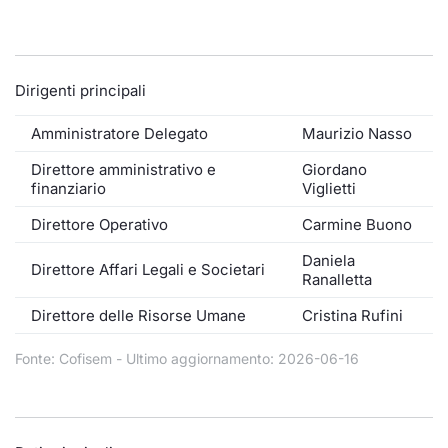
Formaz
Specific
Statisti
Avvisi
Dirigenti principali
Market
Amministratore Delegato
Maurizio Nasso
Direttore amministrativo e
Giordano
KID
finanziario
Viglietti
Direttore Operativo
Carmine Buono
Daniela
Direttore Affari Legali e Societari
Ranalletta
Direttore delle Risorse Umane
Cristina Rufini
Fonte: Cofisem - Ultimo aggiornamento: 2026-06-16