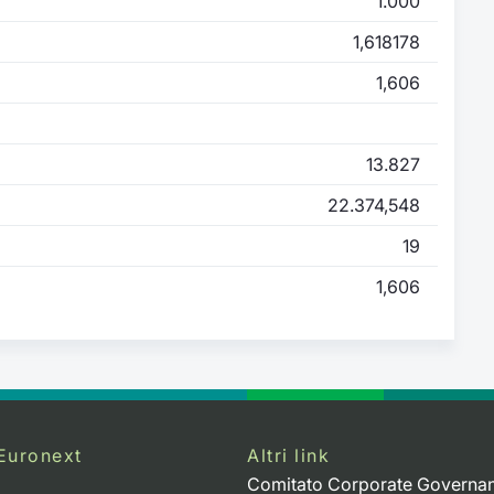
1.000
1,618178
1,606
13.827
22.374,548
19
1,606
Euronext
Altri link
Comitato Corporate Governa