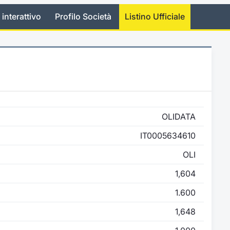
 interattivo
Profilo Società
Listino Ufficiale
OLIDATA
IT0005634610
OLI
1,604
1.600
1,648