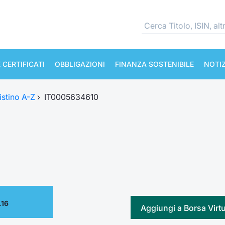
 CERTIFICATI
OBBLIGAZIONI
FINANZA SOSTENIBILE
NOTIZ
istino A-Z
›
IT0005634610
.16
Aggiungi a Borsa Virt