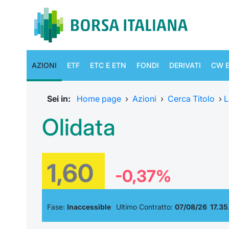
AZIONI
ETF
ETC E ETN
FONDI
DERIVATI
CW E
Sei in:
Home page
›
Azioni
›
Cerca Titolo
›
L
Olidata
1,60
-0,37%
Fase:
Inaccessible
Ultimo Contratto:
07/08/26 17.35