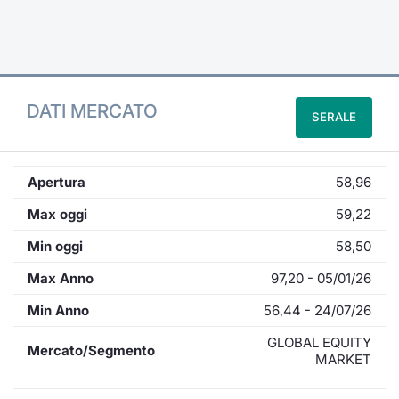
Formaz
Specific
Statisti
Avvisi
DATI MERCATO
SERALE
Market
KID
Apertura
58,96
Max oggi
59,22
Min oggi
58,50
Max Anno
97,20 - 05/01/26
Min Anno
56,44 - 24/07/26
GLOBAL EQUITY
Mercato/Segmento
MARKET