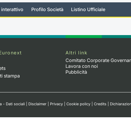
 interattivo
Profilo Società
Listino Ufficiale
Euronext
Altri link
Comitato Corporate Governa
Lavora con noi
ets
Pubblicità
ti stampa
 - Dati sociali
|
Disclaimer
|
Privacy
|
Cookie policy
|
Credits
|
Dichiarazion