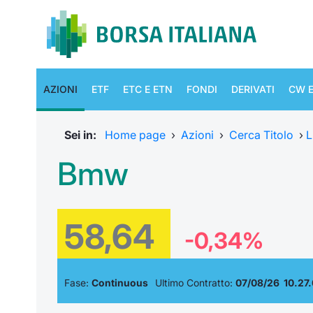
AZIONI
ETF
ETC E ETN
FONDI
DERIVATI
CW E
Sei in:
Home page
›
Azioni
›
Cerca Titolo
›
L
Bmw
58,64
-0,34%
Fase:
Continuous
Ultimo Contratto:
07/08/26 10.27