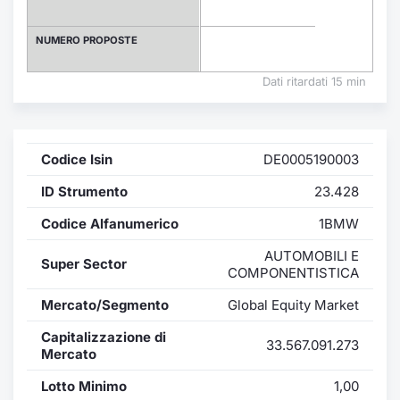
Formaz
Specific
NUMERO PROPOSTE
Statisti
Avvisi
Dati ritardati 15 min
Market
Codice Isin
DE0005190003
KID
ID Strumento
23.428
Codice Alfanumerico
1BMW
AUTOMOBILI E
Super Sector
COMPONENTISTICA
Mercato/Segmento
Global Equity Market
Capitalizzazione di
33.567.091.273
Mercato
Lotto Minimo
1,00