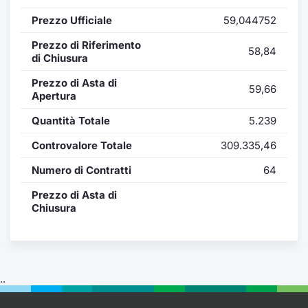
Formaz
Prezzo Ufficiale
59,044752
Specific
Statisti
Prezzo di Riferimento
58,84
Avvisi
di Chiusura
Prezzo di Asta di
59,66
Market
Apertura
Quantità Totale
5.239
KID
Controvalore Totale
309.335,46
Numero di Contratti
64
Prezzo di Asta di
Chiusura
..