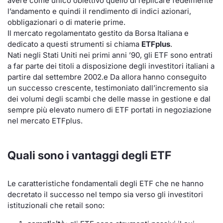
avere come unico obiettivo quello di replicare fedelmente
l’andamento e quindi il rendimento di indici azionari,
Per emittenti
Notizie e Formazione
Docume
Docume
Dividen
Emittent
KID/PRI
Notizie
Servizi 
obbligazionari o di materie prime.
Il mercato regolamentato gestito da Borsa Italiana e
Documenti
Chi siamo
Listed 
Formazi
BTP Min
Formaz
Listing
Statisti
Dati di
dedicato a questi strumenti si chiama
ETFplus
.
Milan
Nati negli Stati Uniti nei primi anni ’90, gli ETF sono entrati
Formazione ETF
Calenda
BONO Mi
Material
Analisi 
a far parte dei titoli a disposizione degli investitori italiani a
Segmen
partire dal settembre 2002.e Da allora hanno conseguito
un successo crescente, testimoniato dall’incremento sia
IPO e M
OAT Min
Intermed
Mercato
dei volumi degli scambi che delle masse in gestione e dal
sempre più elevato numero di ETF portati in negoziazione
Cambi
BUND Mi
Mifid 2
nel mercato ETFplus.
BTP
MiFID 2
BTP Min
Regolam
Market M
Quali sono i vantaggi degli ETF
Speciali
Opzioni
Academ
RFQ
Le caratteristiche fondamentali degli ETF che ne hanno
Opzioni 
decretato il successo nel tempo sia verso gli investitori
Spread 
istituzionali che retail sono:
Indicato