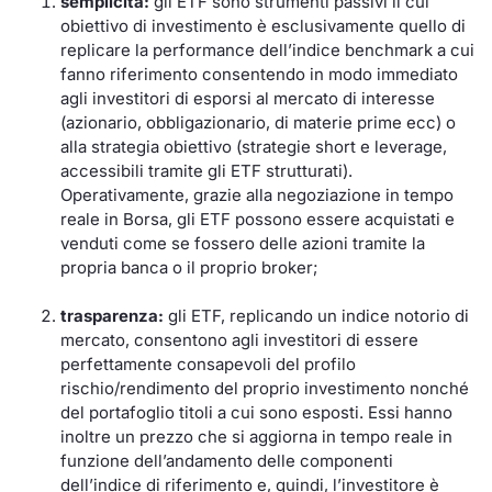
semplicità:
gli ETF sono strumenti passivi il cui
Formaz
obiettivo di investimento è esclusivamente quello di
Specific
replicare la performance dell’indice benchmark a cui
Statisti
fanno riferimento consentendo in modo immediato
Avvisi
agli investitori di esporsi al mercato di interesse
(azionario, obbligazionario, di materie prime ecc) o
Market
alla strategia obiettivo (strategie short e leverage,
accessibili tramite gli ETF strutturati).
Operativamente, grazie alla negoziazione in tempo
KID
reale in Borsa, gli ETF possono essere acquistati e
venduti come se fossero delle azioni tramite la
propria banca o il proprio broker;
trasparenza:
gli ETF, replicando un indice notorio di
mercato, consentono agli investitori di essere
perfettamente consapevoli del profilo
rischio/rendimento del proprio investimento nonché
del portafoglio titoli a cui sono esposti. Essi hanno
inoltre un prezzo che si aggiorna in tempo reale in
funzione dell’andamento delle componenti
dell’indice di riferimento e, quindi, l’investitore è