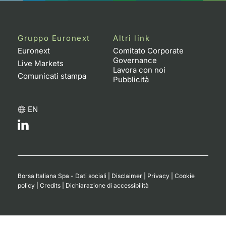
Formaz
Specific
Statisti
Gruppo Euronext
Altri link
Avvisi
Euronext
Comitato Corporate
Governance
Live Markets
Market
Lavora con noi
Comunicati stampa
Pubblicità
KID
EN
Borsa Italiana Spa - Dati sociali
|
Disclaimer
|
Privacy
|
Cookie
policy
|
Credits
|
Dichiarazione di accessibilità