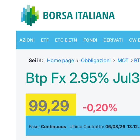
AZIONI
ETF
ETC E ETN
FONDI
DERIVATI
CW E
Sei in:
Home page
›
Obbligazioni
›
MOT
›
B
Btp Fx 2.95% Jul3
99,29
-0,20%
Fase:
Continuous
Ultimo Contratto:
06/08/26 13.12