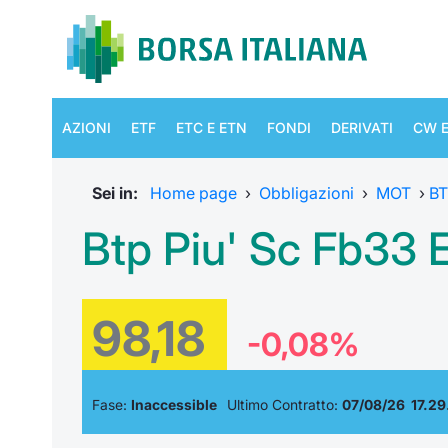
AZIONI
ETF
ETC E ETN
FONDI
DERIVATI
CW E
Sei in:
Home page
›
Obbligazioni
›
MOT
›
B
Btp Piu' Sc Fb33 
98,18
-0,08%
Fase:
Inaccessible
Ultimo Contratto:
07/08/26 17.29