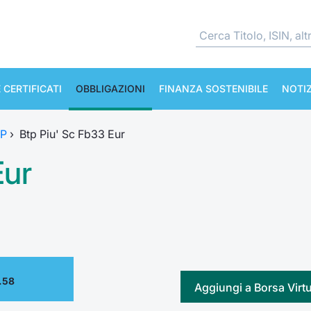
 CERTIFICATI
OBBLIGAZIONI
FINANZA SOSTENIBILE
NOTIZ
TP
›
Btp Piu' Sc Fb33 Eur
Eur
.58
Aggiungi a Borsa Virt