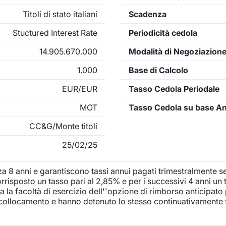
Titoli di stato italiani
Scadenza
Stuctured Interest Rate
Periodicità cedola
14.905.670.000
Modalità di Negoziazion
1.000
Base di Calcolo
EUR/EUR
Tasso Cedola Periodale
MOT
Tasso Cedola su base A
CC&G/Monte titoli
25/02/25
za 8 anni e garantiscono tassi annui pagati trimestralmente
orrisposto un tasso pari al 2,85% e per i successivi 4 anni un 
 la facoltà di esercizio dell''opzione di rimborso anticipato p
 collocamento e hanno detenuto lo stesso continuativamente fi