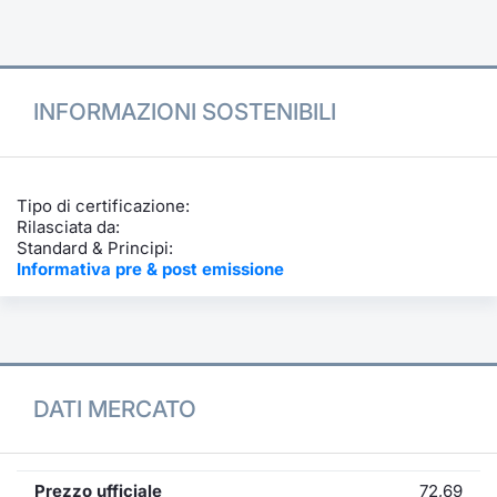
Formazione
Specific
Statistiche del Mercato
Avvisi
INFORMAZIONI SOSTENIBILI
Market
KID
Tipo di certificazione:
Rilasciata da:
Standard & Principi:
Informativa pre & post emissione
DATI MERCATO
Prezzo ufficiale
72,69