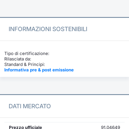
Formazione
Specific
Statistiche del Mercato
Avvisi
INFORMAZIONI SOSTENIBILI
Market
KID
Tipo di certificazione:
Rilasciata da:
Standard & Principi:
Informativa pre & post emissione
DATI MERCATO
Prezzo ufficiale
91,04649