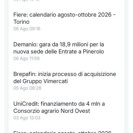
Notizie e Formazione
Docume
Per emit
Docume
Dividen
Emittent
KID/PRI
Notizie
Servizi 
Fiere: calendario agosto-ottobre 2026 -
Torino
Chi siamo
Listed 
Docume
Formazi
BTP Min
Formaz
Listing
Statisti
Dati di
08 Ago 09:16
Milan
Calenda
Formazi
BONO Mi
Material
Analisi 
Segmen
Demanio: gara da 18,9 milioni per la
nuova sede delle Entrate a Pinerolo
IPO e M
OAT Min
Intermed
Mercato
06 Ago 11:59
Cambi
BUND Mi
Mifid 2
BTP
Brepafin: inizia processo di acquisizione
del Gruppo Vimercati
MiFID 2
BTP Min
Regolam
Market M
05 Ago 08:28
Speciali
Opzioni
Academ
UniCredit: finanziamento da 4 mln a
RFQ
Consorzio agrario Nord Ovest
Opzioni 
03 Ago 13:03
Spread 
Indicato