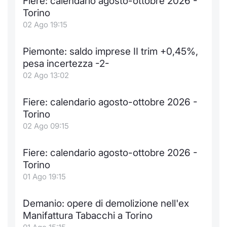
Fiere: calendario agosto-ottobre 2026 -
Formaz
Torino
Specific
02 Ago 19:15
Statisti
Avvisi
Piemonte: saldo imprese II trim +0,45%,
pesa incertezza -2-
Market
02 Ago 13:02
KID
Fiere: calendario agosto-ottobre 2026 -
Torino
02 Ago 09:15
Fiere: calendario agosto-ottobre 2026 -
Torino
01 Ago 19:15
Demanio: opere di demolizione nell'ex
Manifattura Tabacchi a Torino