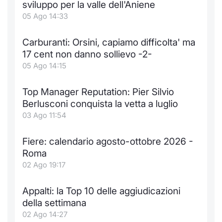
sviluppo per la valle dell'Aniene
Notizie e Formazione
Docume
Per emit
Docume
Dividen
Emittent
KID/PRI
Notizie
Servizi 
05 Ago 14:33
Chi siamo
Listed 
Docume
Formazi
BTP Min
Formaz
Listing
Statisti
Dati di
Carburanti: Orsini, capiamo difficolta' ma
Milan
17 cent non danno sollievo -2-
Calenda
Formazi
BONO Mi
Material
Analisi 
05 Ago 14:15
Segmen
IPO e M
OAT Min
Intermed
Top Manager Reputation: Pier Silvio
Mercato
Berlusconi conquista la vetta a luglio
Cambi
BUND Mi
Mifid 2
03 Ago 11:54
BTP
MiFID 2
BTP Min
Regolam
Fiere: calendario agosto-ottobre 2026 -
Market M
Roma
Speciali
Opzioni
Academ
02 Ago 19:17
RFQ
Opzioni 
Appalti: la Top 10 delle aggiudicazioni
Spread 
della settimana
Indicato
02 Ago 14:27