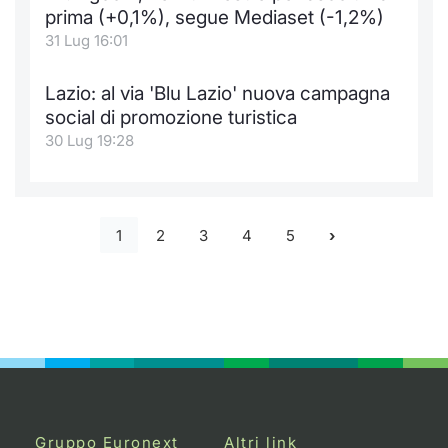
prima (+0,1%), segue Mediaset (-1,2%)
31 Lug 16:01
Lazio: al via 'Blu Lazio' nuova campagna
social di promozione turistica
30 Lug 19:28
1
2
3
4
5
Gruppo Euronext
Altri link