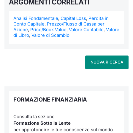
ARGOMENTI CORRELATI
Formaz
Specific
Statisti
Analisi Fondamentale
,
Capital Loss
,
Perdita in
Conto Capitale
,
Prezzo/Flusso di Cassa per
Avvisi
Azione
,
Price/Book Value
,
Valore Contabile
,
Valore
di Libro
,
Valore di Scambio
Market
KID
NUOVA RICERCA
FORMAZIONE FINANZIARIA
Consulta la sezione
Formazione Sotto la Lente
per approfondire le tue conoscenze sul mondo