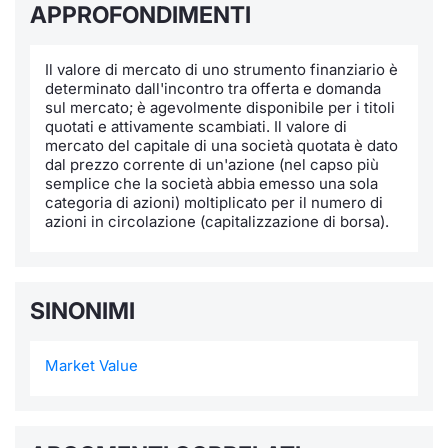
APPROFONDIMENTI
Notizie e Formazione
Docume
Per emit
Docume
Dividen
Emittent
KID/PRI
Notizie
Servizi 
Il valore di mercato di uno strumento finanziario è
Chi siamo
Listed 
Docume
Formazi
BTP Min
Formaz
Listing
Statisti
Dati di
determinato dall'incontro tra offerta e domanda
Milan
sul mercato; è agevolmente disponibile per i titoli
quotati e attivamente scambiati. Il valore di
Calenda
Formazi
BONO Mi
Material
Analisi 
Segmen
mercato del capitale di una società quotata è dato
dal prezzo corrente di un'azione (nel capso più
IPO e M
OAT Min
Intermed
semplice che la società abbia emesso una sola
Mercato
categoria di azioni) moltiplicato per il numero di
azioni in circolazione (capitalizzazione di borsa).
Cambi
BUND Mi
Mifid 2
BTP
MiFID 2
BTP Min
Regolam
Market M
SINONIMI
Speciali
Opzioni
Academ
RFQ
Market Value
Opzioni 
Spread 
Indicato