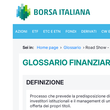
AZIONI
ETF
ETC E ETN
FONDI
DERIVATI
CW E
Sei in:
Home page
›
Glossario
›
Road Show - 
GLOSSARIO FINANZIAR
DEFINIZIONE
Processo che prevede la predisposizione di u
investitori istituzionali e il management di 
offerta dei propri titoli.