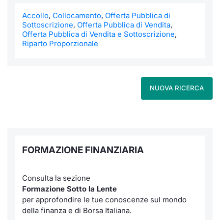
Formaz
Accollo
,
Collocamento
,
Offerta Pubblica di
Specific
Sottoscrizione
,
Offerta Pubblica di Vendita
,
Statisti
Offerta Pubblica di Vendita e Sottoscrizione
,
Avvisi
Riparto Proporzionale
Market
NUOVA RICERCA
KID
FORMAZIONE FINANZIARIA
Consulta la sezione
Formazione Sotto la Lente
per approfondire le tue conoscenze sul mondo
della finanza e di Borsa Italiana.