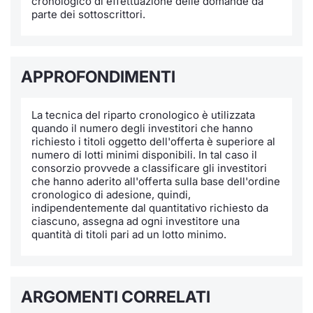
cronologico di effettuazione delle domande da
parte dei sottoscrittori.
Notizie e Formazione
Docume
Per emit
Docume
Dividen
Emittent
KID/PRI
Notizie
Servizi 
Chi siamo
Listed 
Docume
Formazi
BTP Min
Formaz
Listing
Statisti
Dati di
Milan
APPROFONDIMENTI
Calenda
Formazi
BONO Mi
Material
Analisi 
Segmen
La tecnica del riparto cronologico è utilizzata
IPO e M
OAT Min
Intermed
quando il numero degli investitori che hanno
Mercato
richiesto i titoli oggetto dell'offerta è superiore al
numero di lotti minimi disponibili. In tal caso il
Cambi
BUND Mi
Mifid 2
consorzio provvede a classificare gli investitori
BTP
che hanno aderito all'offerta sulla base dell'ordine
cronologico di adesione, quindi,
MiFID 2
BTP Min
Regolam
Market M
indipendentemente dal quantitativo richiesto da
Speciali
ciascuno, assegna ad ogni investitore una
Opzioni
Academ
quantità di titoli pari ad un lotto minimo.
RFQ
Opzioni 
Spread 
ARGOMENTI CORRELATI
Indicato