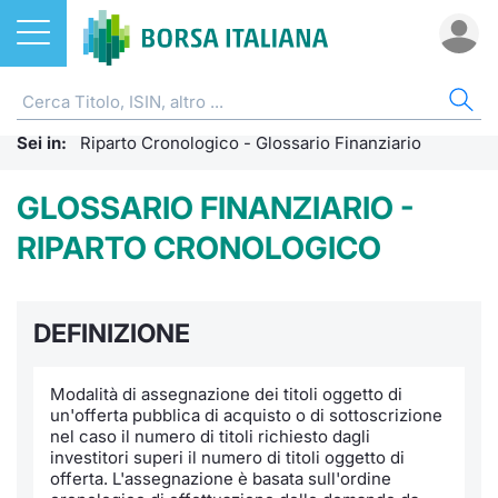
Azioni
AZI
ETF
ETC
FON
DER
CW 
OBB
FIN
NOT
CHI
Sei in:
ETF
Riparto Cronologico - Glossario Finanziario
Home
Home
Home
Home
Home
Home
Home
Home
Home
Home
ETC e ETN
Cerca Ti
Tutti gli
Tutti gl
Mercato
Futures
Strumen
Tutti gl
Accesso 
Formazi
Borsa It
GLOSSARIO FINANZIARIO -
RIPARTO CRONOLOGICO
Fondi
Quotarsi
Euronex
Per inte
Fondi ap
Futures 
Strumen
MOT
Investim
Glossar
Ufficio
Derivati
Distribu
Per inte
RFQ
Fondi ch
MiniFut
Modello
Euronex
Sustain
Comunic
Calenda
DEFINIZIONE
investi
CW e Certificati
Mercati
RFQ
Market 
MicroFu
Quotazi
EuroTL
ESGenera
Avvisi d
Servizi 
Fondi c
Modalità di assegnazione dei titoli oggetto di
un'offerta pubblica di acquisto o di sottoscrizione
Obbligazioni
Indici
Market 
Statisti
Futures
Statisti
Green e
Eventi
Radioco
Storia d
nel caso il numero di titoli richiesto dagli
investitori superi il numero di titoli oggetto di
Finanza Sostenibile
Rialzi e 
Statisti
Per emit
Futures 
Market 
Come qu
Regolam
Telebor
Palazzo
offerta. L'assegnazione è basata sull'ordine