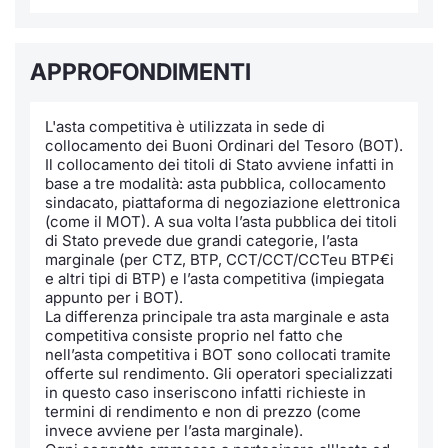
Notizie e Formazione
Docume
Per emit
Docume
Dividen
Emittent
KID/PRI
Notizie
Servizi 
APPROFONDIMENTI
Chi siamo
Listed 
Docume
Formazi
BTP Min
Formaz
Listing
Statisti
Dati di
Milan
L'asta competitiva è utilizzata in sede di
Calenda
Formazi
BONO Mi
Material
Analisi 
Segmen
collocamento dei Buoni Ordinari del Tesoro (BOT).
Il collocamento dei titoli di Stato avviene infatti in
IPO e M
OAT Min
Intermed
base a tre modalità: asta pubblica, collocamento
Mercato
sindacato, piattaforma di negoziazione elettronica
(come il MOT). A sua volta l’asta pubblica dei titoli
Cambi
BUND Mi
Mifid 2
di Stato prevede due grandi categorie, l’asta
BTP
marginale (per CTZ, BTP, CCT/CCT/CCTeu BTP€i
e altri tipi di BTP) e l’asta competitiva (impiegata
MiFID 2
BTP Min
Regolam
Market M
appunto per i BOT).
Speciali
La differenza principale tra asta marginale e asta
Opzioni
Academ
competitiva consiste proprio nel fatto che
nell’asta competitiva i BOT sono collocati tramite
RFQ
offerte sul rendimento. Gli operatori specializzati
Opzioni 
in questo caso inseriscono infatti richieste in
Spread 
termini di rendimento e non di prezzo (come
invece avviene per l’asta marginale).
Indicato