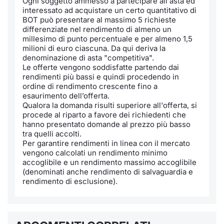
Ogni soggetto ammesso a partecipare all'asta ed
Formaz
interessato ad acquistare un certo quantitativo di
Specific
BOT può presentare al massimo 5 richieste
Statisti
differenziate nel rendimento di almeno un
millesimo di punto percentuale e per almeno 1,5
Avvisi
milioni di euro ciascuna. Da qui deriva la
denominazione di asta "competitiva".
Market
Le offerte vengono soddisfatte partendo dai
rendimenti più bassi e quindi procedendo in
ordine di rendimento crescente fino a
KID
esaurimento dell’offerta.
Qualora la domanda risulti superiore all'offerta, si
procede al riparto a favore dei richiedenti che
hanno presentato domande al prezzo più basso
tra quelli accolti.
Per garantire rendimenti in linea con il mercato
vengono calcolati un rendimento minimo
accoglibile e un rendimento massimo accoglibile
(denominati anche rendimento di salvaguardia e
rendimento di esclusione).