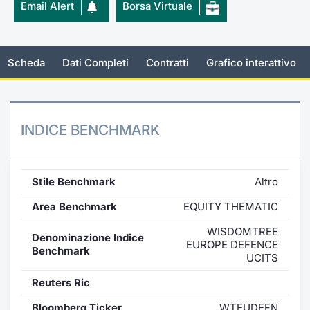
Email Alert
Borsa Virtuale
Per emittenti
Notizie e Formazione
Docume
Docume
Dividen
Emittent
KID/PRI
Notizie
Servizi 
Documenti
Chi siamo
Listed 
Formazi
BTP Min
Formaz
Listing
Statisti
Dati di
Scheda
Dati Completi
Contratti
Grafico interattivo
Milan
Formazione ETF
Calenda
BONO Mi
Material
Analisi 
Segmen
IPO e M
OAT Min
Intermed
INDICE BENCHMARK
Mercato
Cambi
BUND Mi
Mifid 2
BTP
Stile Benchmark
Altro
MiFID 2
BTP Min
Regolam
Market M
Area Benchmark
EQUITY THEMATIC
Speciali
Opzioni
Academ
WISDOMTREE
Denominazione Indice
EUROPE DEFENCE
RFQ
Benchmark
UCITS
Opzioni 
Spread 
Reuters Ric
Indicato
Bloomberg Ticker
WTEUDEFN