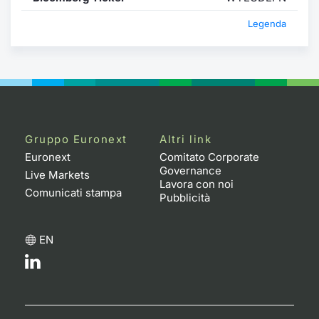
Formaz
Specific
Legenda
Statisti
Avvisi
Market
KID
Gruppo Euronext
Altri link
Euronext
Comitato Corporate
Governance
Live Markets
Lavora con noi
Comunicati stampa
Pubblicità
EN