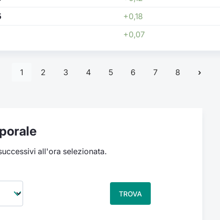
5
+0,18
+0,07
1
2
3
4
5
6
7
8
porale
 successivi all'ora selezionata.
TROVA