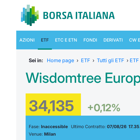
AZIONI
ETF
ETC E ETN
FONDI
DERIVATI
CW E
Sei in:
Home page
›
ETF
›
Tutti gli ETF
›
ETF
Wisdomtree Europe
34,135
+0,12%
Fase:
Inaccessible
Ultimo Contratto:
07/08/26 17.35
Venue:
Milan