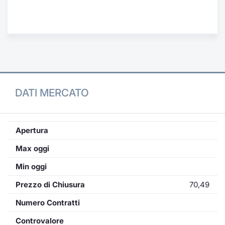
Formaz
Specific
Statisti
Avvisi
Market
DATI MERCATO
KID
Apertura
Max oggi
Min oggi
Prezzo di Chiusura
70,49
Numero Contratti
Controvalore