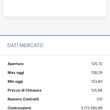
Formaz
Specific
Statisti
Avvisi
Market
DATI MERCATO
KID
Apertura
125,72
Max oggi
128,29
Min oggi
123,60
Prezzo di Chiusura
125,86
Numero Contratti
231
Controvalore
3.173.260,89