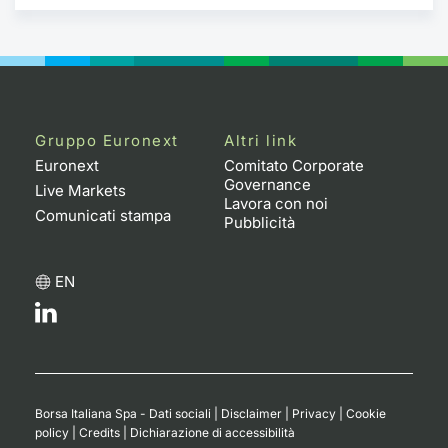
Formaz
Specific
Statisti
Avvisi
Market
Gruppo Euronext
Altri link
Euronext
Comitato Corporate
KID
Governance
Live Markets
Lavora con noi
Comunicati stampa
Pubblicità
EN
Borsa Italiana Spa - Dati sociali
|
Disclaimer
|
Privacy
|
Cookie
policy
|
Credits
|
Dichiarazione di accessibilità