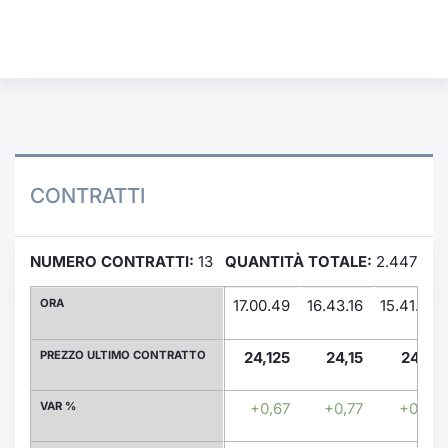
Formaz
Specific
Statisti
Avvisi
Market
KID
CONTRATTI
NUMERO CONTRATTI:
13
QUANTITÀ TOTALE:
2.447
ORA
17.00.49
16.43.16
15.41.42
PREZZO ULTIMO CONTRATTO
24,125
24,15
24,15
VAR %
+0,67
+0,77
+0,77