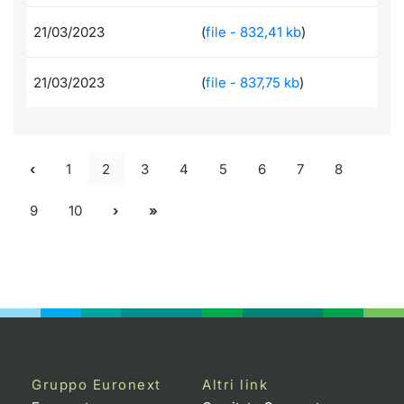
21/03/2023
(
file - 832,41 kb
)
21/03/2023
(
file - 837,75 kb
)
1
2
3
4
5
6
7
8
9
10
Gruppo Euronext
Altri link