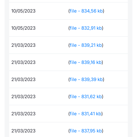
Documenti
Notizie e Formazione
Docume
Per emit
Dividen
Emittent
KID/PRI
Notizie
Servizi 
10/05/2023
(
file - 834,56 kb
)
Formazione ETC e ETN
Chi siamo
Listed 
Docume
BTP Min
Formaz
Listing
Statisti
Dati di
10/05/2023
(
file - 832,91 kb
)
Milan
Calenda
Formazi
BONO Mi
Material
Analisi 
Segmen
21/03/2023
(
file - 839,21 kb
)
IPO e M
OAT Min
Intermed
Mercato
21/03/2023
(
file - 839,16 kb
)
Cambi
BUND Mi
Mifid 2
BTP
21/03/2023
(
file - 839,39 kb
)
MiFID 2
BTP Min
Regolam
Market M
21/03/2023
(
file - 831,62 kb
)
Speciali
Opzioni
Academ
RFQ
21/03/2023
(
file - 831,41 kb
)
Opzioni 
Spread 
21/03/2023
(
file - 837,95 kb
)
Indicato