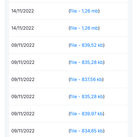
Documenti
Notizie e Formazione
Docume
Per emit
Dividen
Emittent
KID/PRI
Notizie
Servizi 
14/11/2022
(
file - 1,26 mb
)
Formazione ETC e ETN
Chi siamo
Listed 
Docume
BTP Min
Formaz
Listing
Statisti
Dati di
14/11/2022
(
file - 1,26 mb
)
Milan
Calenda
Formazi
BONO Mi
Material
Analisi 
Segmen
09/11/2022
(
file - 839,52 kb
)
IPO e M
OAT Min
Intermed
Mercato
09/11/2022
(
file - 835,28 kb
)
Cambi
BUND Mi
Mifid 2
BTP
09/11/2022
(
file - 837,56 kb
)
MiFID 2
BTP Min
Regolam
Market M
09/11/2022
(
file - 835,28 kb
)
Speciali
Opzioni
Academ
RFQ
09/11/2022
(
file - 839,97 kb
)
Opzioni 
Spread 
09/11/2022
(
file - 834,65 kb
)
Indicato