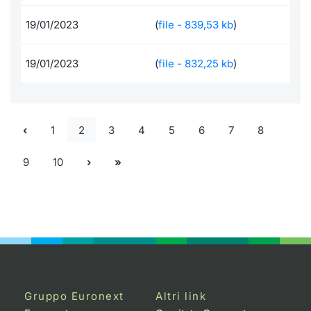
19/01/2023
(
file - 839,53 kb
)
19/01/2023
(
file - 832,25 kb
)
1
2
3
4
5
6
7
8
9
10
Gruppo Euronext
Altri link