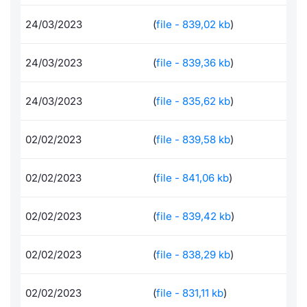
Documenti
Notizie e Formazione
Docume
Per emit
Dividen
Emittent
KID/PRI
Notizie
Servizi 
24/03/2023
(
file - 839,02 kb
)
Formazione ETC e ETN
Chi siamo
Listed 
Docume
BTP Min
Formaz
Listing
Statisti
Dati di
24/03/2023
(
file - 839,36 kb
)
Milan
Calenda
Formazi
BONO Mi
Material
Analisi 
Segmen
24/03/2023
(
file - 835,62 kb
)
IPO e M
OAT Min
Intermed
Mercato
02/02/2023
(
file - 839,58 kb
)
Cambi
BUND Mi
Mifid 2
BTP
02/02/2023
(
file - 841,06 kb
)
MiFID 2
BTP Min
Regolam
Market M
02/02/2023
(
file - 839,42 kb
)
Speciali
Opzioni
Academ
RFQ
02/02/2023
(
file - 838,29 kb
)
Opzioni 
Spread 
02/02/2023
(
file - 831,11 kb
)
Indicato