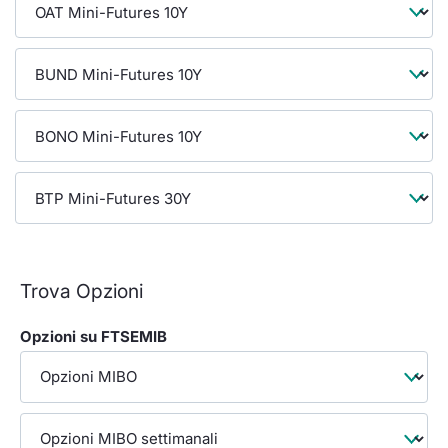
Formaz
Specifiche contrattuali
Statisti
Avvisi
Market Maker
KID
Trova Opzioni
Opzioni su FTSEMIB