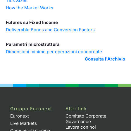
Tick Sizes
How the Market Works
Futures su Fixed Income
Deliverable Bonds and Conversion Factors
Parametri microstruttura
Dimensioni minime per operazioni concordate
Consulta l'Archivio
Gruppo Euronext
Altri link
Euronext
Comitato Corporate
Governance
Live Markets
Lavora con noi
Comunicati stampa