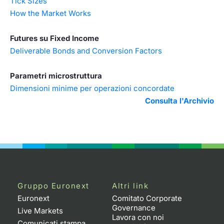
Tick Sizes
How the Market Works
Futures su Fixed Income
Deliverable Bonds and Conversion Factors
Parametri microstruttura
Dimensioni minime per operazioni concordate
Consulta l'Archivio
Gruppo Euronext
Altri link
Euronext
Comitato Corporate
Governance
Live Markets
Lavora con noi
Comunicati stampa