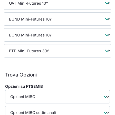
Formaz
Specifiche contrattuali
Statisti
Avvisi
Market Maker
KID
Trova Opzioni
Opzioni su FTSEMIB