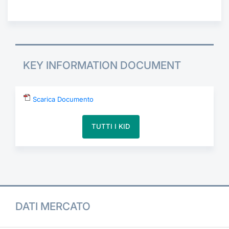
Formaz
Specifiche contrattuali
Statisti
Avvisi
KEY INFORMATION DOCUMENT
Market Maker
KID
Scarica Documento
TUTTI I KID
DATI MERCATO